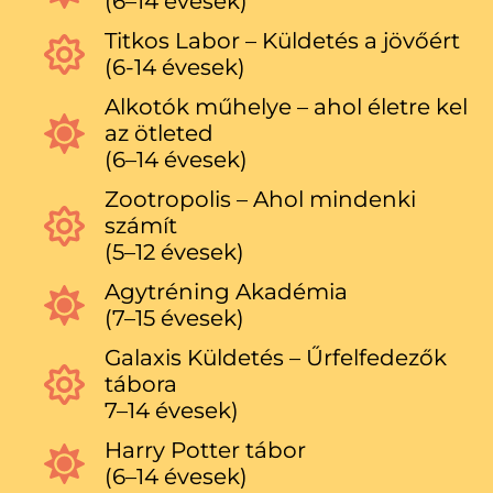
(6–14 évesek)
Titkos Labor – Küldetés a jövőért
(6-14 évesek)
Alkotók műhelye – ahol életre kel
az ötleted
(6–14 évesek)
Zootropolis – Ahol mindenki
számít
(5–12 évesek)
Agytréning Akadémia
(7–15 évesek)
Galaxis Küldetés – Űrfelfedezők
tábora
7–14 évesek)
Harry Potter tábor
(6–14 évesek)