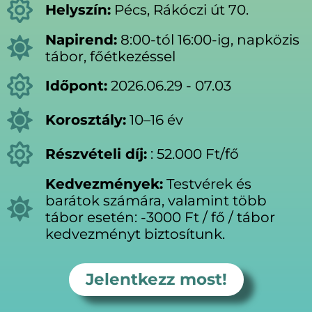
Helyszín:
Pécs, Rákóczi út 70.
Napirend:
8:00-tól 16:00-ig, napközis
tábor, főétkezéssel
Időpont:
2026.06.29 - 07.03
Korosztály:
10–16 év
Részvételi díj:
: 52.000 Ft/fő
Kedvezmények:
Testvérek és
barátok számára, valamint több
tábor esetén: -3000 Ft / fő / tábor
kedvezményt biztosítunk.
Jelentkezz most!