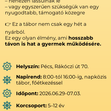
– nehezen lassulnak le
– vagy egyszerűen szükségük van egy
nyugodtabb, támogató közegre
👉 Ez a tábor nem csak egy hét a
nyárból.
Ez egy olyan élmény, ami
hosszabb
távon is hat a gyermek működésére.
Helyszín:
Pécs, Rákóczi út 70.
Napirend:
8:00-tól 16:00-ig, napközis
tábor, főétkezéssel
Időpont:
2026.06.29-07.03.
Korcsoport:
5–12 év