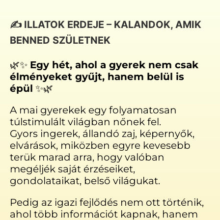
✍️ ILLATOK ERDEJE – KALANDOK, AMIK
BENNED SZÜLETNEK
🌿✨
Egy hét, ahol a gyerek nem csak
élményeket gyűjt, hanem belül is
épül
✨🌿
A mai gyerekek egy folyamatosan
túlstimulált világban nőnek fel.
Gyors ingerek, állandó zaj, képernyők,
elvárások, miközben egyre kevesebb
terük marad arra, hogy valóban
megéljék saját érzéseiket,
gondolataikat, belső világukat.
Pedig az igazi fejlődés nem ott történik,
ahol több információt kapnak, hanem