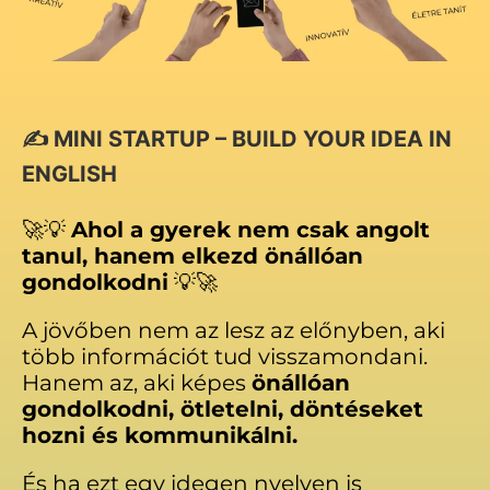
✍️ MINI STARTUP – BUILD YOUR IDEA IN
ENGLISH
🚀💡
Ahol a gyerek nem csak angolt
tanul, hanem elkezd önállóan
gondolkodni
💡🚀
A jövőben nem az lesz az előnyben, aki
több információt tud visszamondani.
Hanem az, aki képes
önállóan
gondolkodni, ötletelni, döntéseket
hozni és kommunikálni.
És ha ezt egy idegen nyelven is