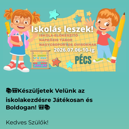
📚🎒Készüljetek Velünk az
iskolakezdésre Játékosan és
Boldogan! 🎒📚
Kedves Szülők!