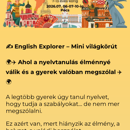
✍️ English Explorer – Mini világkörút
🌍✈️
Ahol a nyelvtanulás élménnyé
válik és a gyerek valóban megszólal
✈️
🌍
A legtöbb gyerek úgy tanul nyelvet,
hogy tudja a szabályokat… de nem mer
megszólalni.
Ez azért van, mert hiányzik az élmény, a