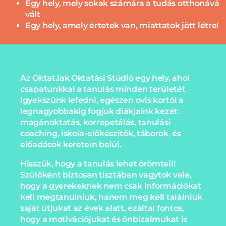
Egy hely, mely sokak számára a tudás otthonává
vált
Egy hely, amely értetek van, miattatok jött létre!
Az Oktat.lak Oktatási Stúdió egy hely, ahol
csapatunkkal a tanulás minden területét
igyekszünk lefedni, egészen ovis kortól a
legnagyobbakig fogjuk diákjaink kezét:
magánoktatás, korrepetálás, tanulási
coaching, iskola-előkészítők, táborok, és
előadások keretein belül.
Hisszük, hogy a tanulás lehet örömteli!
Szülőként biztosan tisztában vagytok vele,
hogy a gyerekeknek nem csak információkat
kell megtanulniuk, hanem meg kell találniuk
saját útjukat az évek alatt, ezáltal fontos,
hogy a motivációjukat és önbizalmukat is