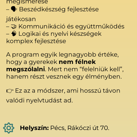
megismerése
– 🗣️ Beszédkészség fejlesztése
játékosan
– 🤝 Kommunikáció és együttműködés
– 🧠 Logikai és nyelvi készségek
komplex fejlesztése
A program egyik legnagyobb értéke,
hogy a gyerekek
nem félnek
megszólalni
. Mert nem “felelniük kell”,
hanem részt vesznek egy élményben.
👉 Ez az a módszer, ami hosszú távon
valódi nyelvtudást ad.
Helyszín:
Pécs, Rákóczi út 70.