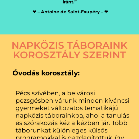
iránt.”
❤ – Antoine de Saint-Exupéry – ❤
NAPKÖZIS TÁBORAINK
KOROSZTÁLY SZERINT
Óvodás korosztály:
Pécs szívében, a belvárosi
pezsgésben várunk minden kíváncsi
gyermeket változatos tematikájú
napközis táborainkba, ahol a tanulás
és szórakozás kéz a kézben jár. Több
táborunkat különleges külsős
programokkal is gazdagítottuk, így