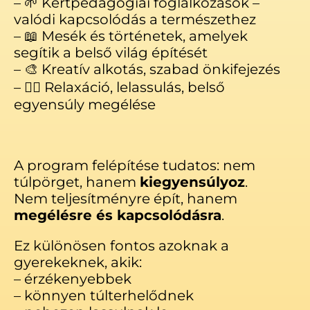
– 🌱 Kertpedagógiai foglalkozások –
valódi kapcsolódás a természethez
– 📖 Mesék és történetek, amelyek
segítik a belső világ építését
– 🎨 Kreatív alkotás, szabad önkifejezés
– 🧘‍♀️ Relaxáció, lelassulás, belső
egyensúly megélése
A program felépítése tudatos: nem
túlpörget, hanem
kiegyensúlyoz
.
Nem teljesítményre épít, hanem
megélésre és kapcsolódásra
.
Ez különösen fontos azoknak a
gyerekeknek, akik:
– érzékenyebbek
– könnyen túlterhelődnek