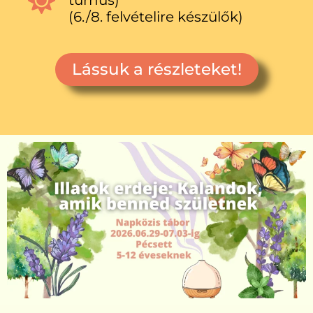
turnus)
(6./8. felvételire készülők)
Lássuk a részleteket!