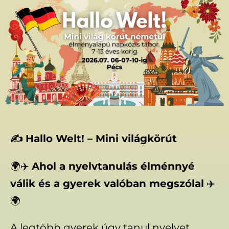
✍️ Hallo Welt! – Mini világkörút
🌍✈️
Ahol a nyelvtanulás élménnyé
válik és a gyerek valóban megszólal
✈️
🌍
A legtöbb gyerek úgy tanul nyelvet,