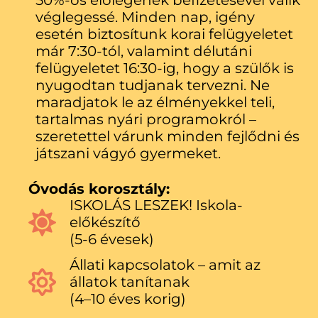
50%-os előlegének befizetésével válik
véglegessé. Minden nap, igény
esetén biztosítunk korai felügyeletet
már 7:30-tól, valamint délutáni
felügyeletet 16:30-ig, hogy a szülők is
nyugodtan tudjanak tervezni. Ne
maradjatok le az élményekkel teli,
tartalmas nyári programokról –
szeretettel várunk minden fejlődni és
játszani vágyó gyermeket.
Óvodás korosztály:
ISKOLÁS LESZEK! Iskola-
előkészítő
(5-6 évesek)
Állati kapcsolatok – amit az
állatok tanítanak
(4–10 éves korig)