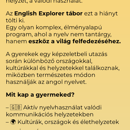
helyzet, a valódi használat.
Az
English Explorer tábor
ezt a hiányt
tölti ki.
Egy olyan komplex, élményalapú
program, ahol a nyelv nem tantárgy,
hanem
eszköz a világ felfedezéséhez.
A gyerekek egy képzeletbeli utazás
során különböző országokkal,
kultúrákkal és helyzetekkel találkoznak,
miközben természetes módon
használják az angol nyelvet.
Mit kap a gyermeked?
– 🇬🇧 Aktív nyelvhasználat valódi
kommunikációs helyzetekben
– 🌍 Kultúrák, országok és élethelyzetek