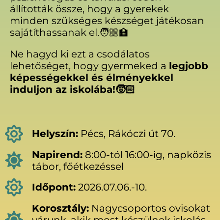
állították össze, hogy a gyerekek
minden szükséges készséget játékosan
sajátíthassanak el.🧑🏼‍🏫
Ne hagyd ki ezt a csodálatos
lehetőséget, hogy gyermeked a
legjobb
képességekkel és élményekkel
induljon az iskolába!🧒🏻
Helyszín:
Pécs, Rákóczi út 70.
Napirend:
8:00-tól 16:00-ig, napközis
tábor, főétkezéssel
Időpont:
2026.07.06.-10.
Korosztály:
Nagycsoportos ovisokat
várunk, akik most készülnek iskolás