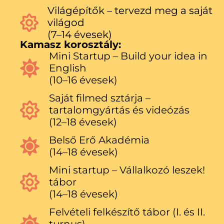
Világépítők – tervezd meg a saját
világod
(7–14 évesek)
Kamasz korosztály:
Mini Startup – Build your idea in
English
(10–16 évesek)
Saját filmed sztárja –
tartalomgyártás és videózás
(12–18 évesek)
Belső Erő Akadémia
(14–18 évesek)
Mini startup – Vállalkozó leszek!
tábor
(14–18 évesek)
Felvételi felkészítő tábor (I. és II.