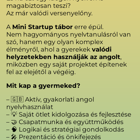
magabiztosan teszi?
Az már valódi versenyelőny.
A
Mini Startup tábor
erre épül.
Nem hagyományos nyelvtanulásról van
szó, hanem egy olyan komplex
élményről, ahol a gyerekek
valódi
helyzetekben használják az angolt
,
miközben egy saját projektet építenek
fel az elejétől a végéig.
Mit kap a gyermeked?
– 🇬🇧 Aktív, gyakorlati angol
nyelvhasználat
– 💡 Saját ötlet kidolgozása és fejlesztése
– 🤝 Csapatmunka és együttműködés
– 🧠 Logikai és stratégiai gondolkodás
– 🎤 Prezentáció és önkifejezés