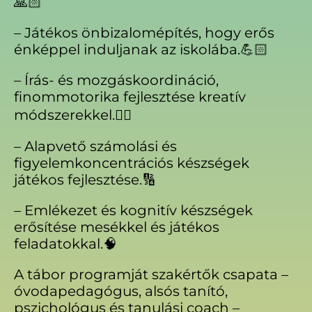
🙏🏻
– Játékos önbizalomépítés, hogy erős
énképpel induljanak az iskolába.💪🏻
– Írás- és mozgáskoordináció,
finommotorika fejlesztése kreatív
módszerekkel.✍🏻
– Alapvető számolási és
figyelemkoncentrációs készségek
játékos fejlesztése.🔢
– Emlékezet és kognitív készségek
erősítése mesékkel és játékos
feladatokkal.🧠
A tábor programját szakértők csapata –
óvodapedagógus, alsós tanító,
pszichológus és tanulási coach –